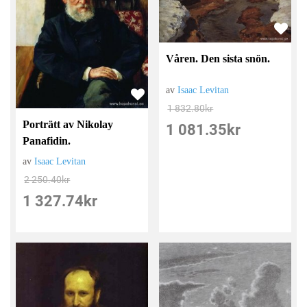
Våren. Den sista snön.
av
Isaac Levitan
1 832.80
kr
Porträtt av Nikolay
1 081.35
kr
Panafidin.
av
Isaac Levitan
2 250.40
kr
1 327.74
kr