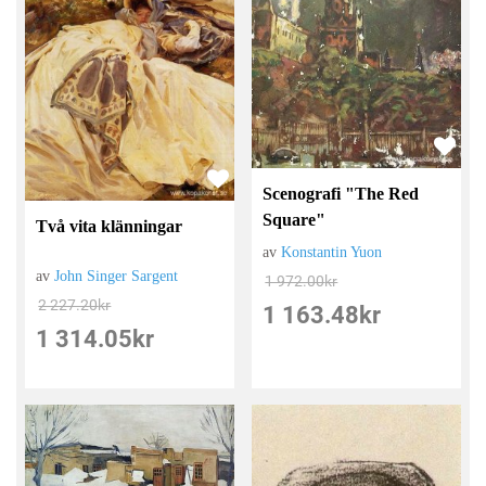
Scenografi "The Red
Square"
Två vita klänningar
av
Konstantin Yuon
av
John Singer Sargent
1 972.00
kr
2 227.20
kr
1 163.48
kr
1 314.05
kr