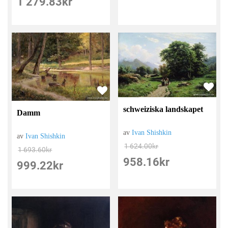
1 279.83
kr
schweiziska landskapet
Damm
av
Ivan Shishkin
av
Ivan Shishkin
1 624.00
kr
1 693.60
kr
958.16
kr
999.22
kr