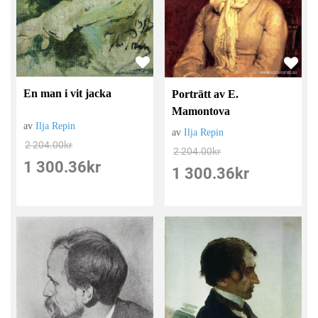
En man i vit jacka
Porträtt av E.
Mamontova
av
Ilja Repin
av
Ilja Repin
2 204.00
kr
2 204.00
kr
1 300.36
kr
1 300.36
kr