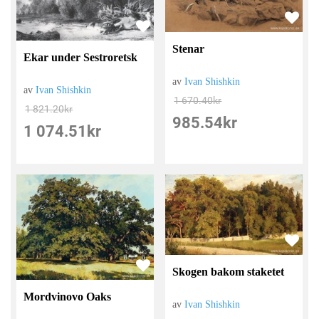
Stenar
Ekar under Sestroretsk
av
Ivan Shishkin
av
Ivan Shishkin
1 670.40
kr
1 821.20
kr
985.54
kr
1 074.51
kr
Skogen bakom staketet
Mordvinovo Oaks
av
Ivan Shishkin