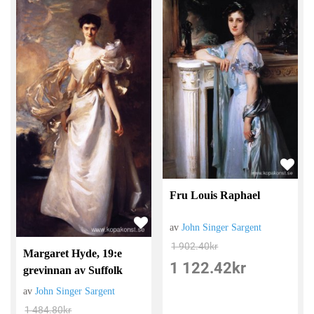
Fru Louis Raphael
av
John Singer Sargent
1 902.40
kr
Margaret Hyde, 19:e
1 122.42
kr
grevinnan av Suffolk
av
John Singer Sargent
1 484.80
kr