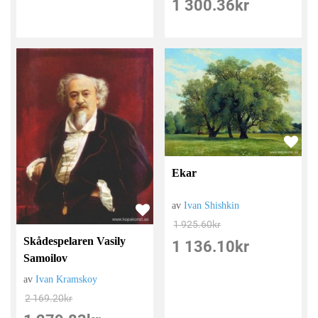
1 300.36
kr
Ekar
av
Ivan Shishkin
1 925.60
kr
Skådespelaren Vasily
1 136.10
kr
Samoilov
av
Ivan Kramskoy
2 169.20
kr