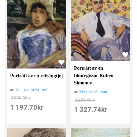
Porträtt av en
filmregissör Ruben
Porträtt av en refrängtjej
Simonov
av
Konstantin Korovin
av
Martiros Saryan
2 030.00
kr
2 250.40
kr
1 197.70
kr
1 327.74
kr