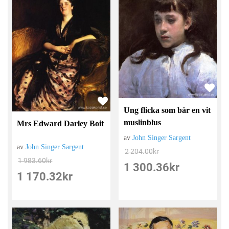
Ung flicka som bär en vit
muslinblus
Mrs Edward Darley Boit
av
John Singer Sargent
av
John Singer Sargent
2 204.00
kr
1 983.60
kr
1 300.36
kr
1 170.32
kr