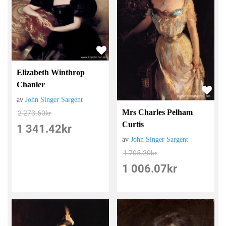
Elizabeth Winthrop
Chanler
av
John Singer Sargent
Mrs Charles Pelham
2 273.60
kr
Curtis
1 341.42
kr
av
John Singer Sargent
1 705.20
kr
1 006.07
kr