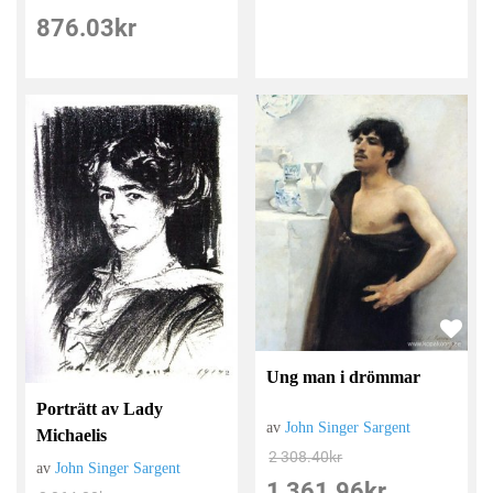
876.03
kr
Ung man i drömmar
Porträtt av Lady
av
John Singer Sargent
Michaelis
2 308.40
kr
av
John Singer Sargent
1 361.96
kr