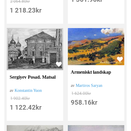
2 064.80
kr
1 218.23
kr
Armeniskt landskap
Sergiyev Posad. Matsal
av
Martiros Saryan
av
Konstantin Yuon
1 624.00
kr
1 902.40
kr
958.16
kr
1 122.42
kr