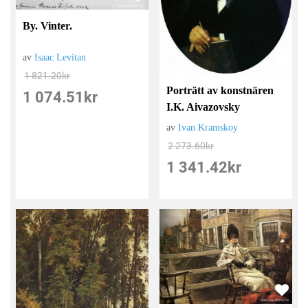
By. Vinter.
av
Isaac Levitan
1 821.20
kr
Porträtt av konstnären
1 074.51
kr
I.K. Aivazovsky
av
Ivan Kramskoy
2 273.60
kr
1 341.42
kr