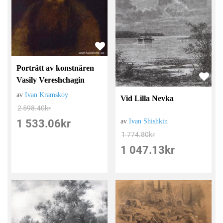
Porträtt av konstnären
Vasily Vereshchagin
av
Ivan Kramskoy
Vid Lilla Nevka
2 598.40
kr
1 533.06
kr
av
Ivan Shishkin
1 774.80
kr
1 047.13
kr