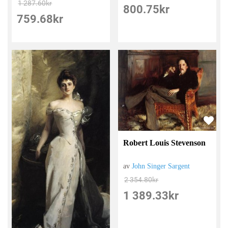
1 287.60
kr
800.75
kr
759.68
kr
Robert Louis Stevenson
av
John Singer Sargent
2 354.80
kr
1 389.33
kr