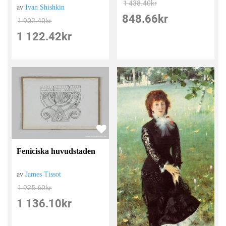
1 438.40
kr
av
Ivan Shishkin
848.66
kr
1 902.40
kr
1 122.42
kr
Feniciska huvudstaden
av
James Tissot
1 925.60
kr
1 136.10
kr