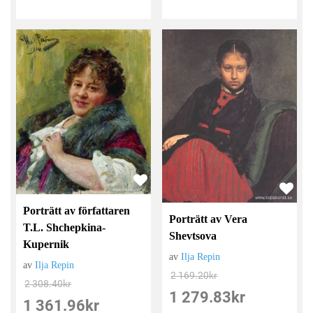
Porträtt av författaren
Porträtt av Vera
T.L. Shchepkina-
Shevtsova
Kupernik
av
Ilja Repin
av
Ilja Repin
2 169.20
kr
2 308.40
kr
1 279.83
kr
1 361.96
kr