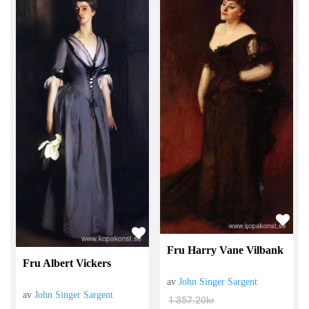
Fru Harry Vane Vilbank
Fru Albert Vickers
av
John Singer Sargent
av
John Singer Sargent
1 357.20
kr