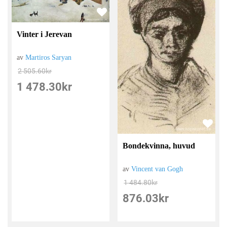
Vinter i Jerevan
av
Martiros Saryan
2 505.60
kr
1 478.30
kr
Bondekvinna, huvud
av
Vincent van Gogh
1 484.80
kr
876.03
kr