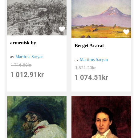
armenisk by
Berget Ararat
av
Martiros Saryan
av
Martiros Saryan
1 716.80
kr
1 821.20
kr
1 012.91
kr
1 074.51
kr