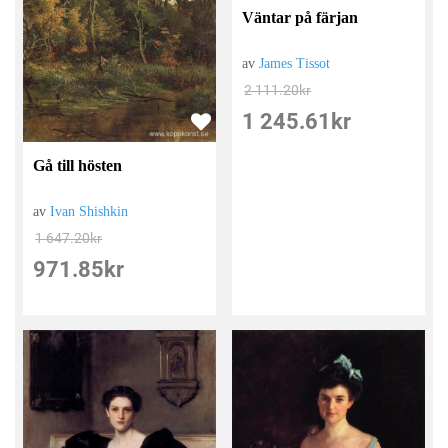
Väntar på färjan
av
James Tissot
2 111.20
kr
1 245.61
kr
Gå till hösten
av
Ivan Shishkin
1 647.20
kr
971.85
kr