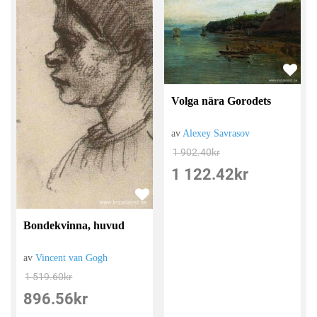
Volga nära Gorodets
av
Alexey Savrasov
1 902.40
kr
1 122.42
kr
Bondekvinna, huvud
av
Vincent van Gogh
1 519.60
kr
896.56
kr