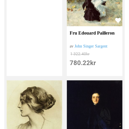
Fru Edouard Pailleron
av
John Singer Sargent
1 322.40
kr
780.22
kr