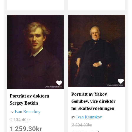
Porträtt av Yakov
Porträtt av doktorn
Golubev, vice direktör
Sergey Botkin
för skatteavdelningen
av
Ivan Kramskoy
av
Ivan Kramskoy
2 134.40
kr
2 204.00
kr
1 259.30
kr