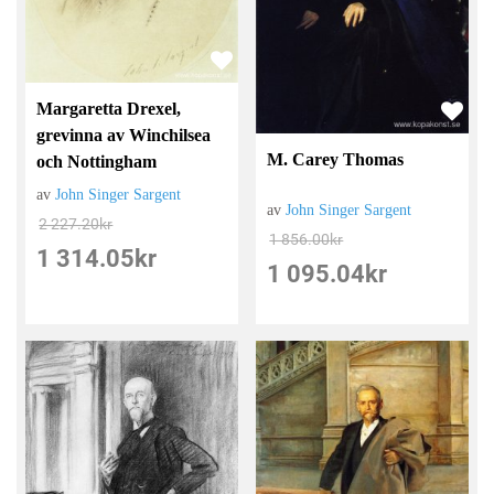
Margaretta Drexel,
grevinna av Winchilsea
M. Carey Thomas
och Nottingham
av
John Singer Sargent
av
John Singer Sargent
2 227.20
kr
1 856.00
kr
1 314.05
kr
1 095.04
kr