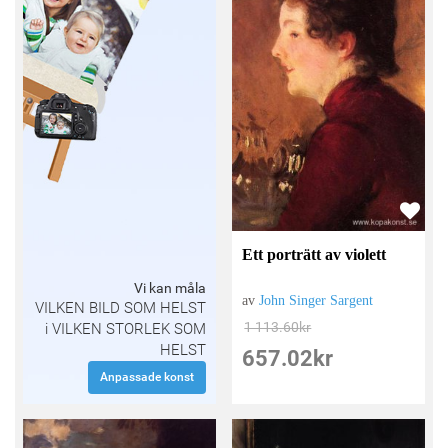
Ett porträtt av violett
Vi kan måla
av
John Singer Sargent
VILKEN BILD SOM HELST
1 113.60
kr
i VILKEN STORLEK SOM
HELST
657.02
kr
Anpassade konst