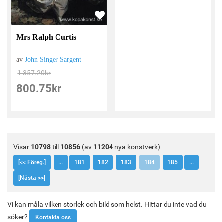
Mrs Ralph Curtis
av
John Singer Sargent
1 357.20
kr
800.75
kr
Visar
10798
till
10856
(av
11204
nya konstverk)
[<< Föreg.]
...
181
182
183
184
185
...
[Nästa >>]
Vi kan måla vilken storlek och bild som helst. Hittar du inte vad du
söker?
Kontakta oss