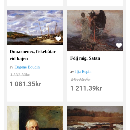
Douarnenez, fiskebåtar
Följ mig, Satan
vid kajen
av
Eugene Boudin
av
Ilja Repin
1 832.80
kr
2 053.20
kr
1 081.35
kr
1 211.39
kr