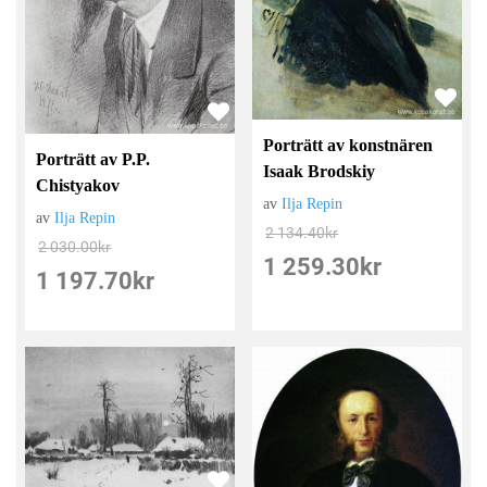
Porträtt av konstnären
Porträtt av P.P.
Isaak Brodskiy
Chistyakov
av
Ilja Repin
av
Ilja Repin
2 134.40
kr
2 030.00
kr
1 259.30
kr
1 197.70
kr