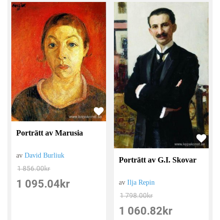
Porträtt av Marusia
av
David Burliuk
Porträtt av G.I. Skovar
1 856.00
kr
1 095.04
kr
av
Ilja Repin
1 798.00
kr
1 060.82
kr