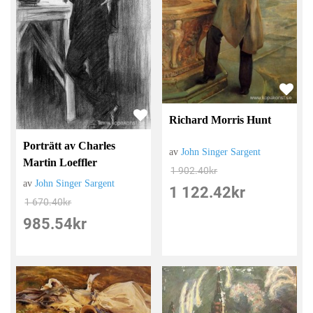
Richard Morris Hunt
Porträtt av Charles
av
John Singer Sargent
Martin Loeffler
1 902.40
kr
av
John Singer Sargent
1 122.42
kr
1 670.40
kr
985.54
kr