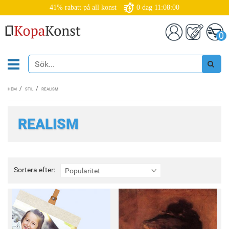
41% rabatt på all konst
0
dag
11:07:58
0
HEM
STIL
REALISM
REALISM
Sortera
Sortera efter:
Popularitet
efter: