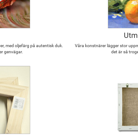
Utmä
r, med oljefärg på autentisk duk.
Våra konstnärer lägger stor uppmä
ler genvägar.
det är så trog