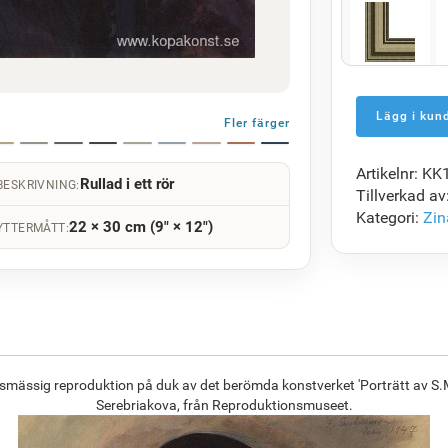
F5429-258
1 472.50
kr
Fler färger
Artikelnr: K
Rullad i ett rör
BESKRIVNING:
F7034-298
Tillverkad av
1 423.44
kr
Kategori:
Zin
22 × 30 cm (9" × 12")
YTTERMÅTT:
F8645-296
1 320.20
kr
ksmässig reproduktion på duk av det berömda konstverket 'Porträtt av S
Serebriakova, från Reproduktionsmuseet.