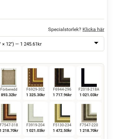
Specialstorlek?
Klicka här
" × 12") —
1 245.61
kr
Förberedd
F6929-302
F6944-296
F2018-218A
893.32
kr
1 325.30
kr
1 717.96
kr
1 021.03
kr
F7547-318
F3919-204
F5130-234
F7547-220
1 218.70
kr
1 021.03
kr
1 472.50
kr
1 218.70
kr