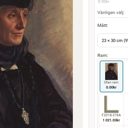
0.00
kr
Vänligen välj:
Mått:
23 × 30 cm (9
Ram:
Utan ram
0.00
kr
F2018-376A
1 021.03
kr