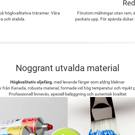
Red
å högkvalitativa träramar. Våra
Förutom målningar utan ram, ä
ra och stabila.
packats upp. För spända dukar:
Noggrant utvalda material
Högkvalitativ oljefärg
, med levande färger som aldrig bleknar
k från Kanada, robusta material, formade vid hög temperatur och mjukt 
Professionell linneväv, speciell beläggning och autentisk kvalitet