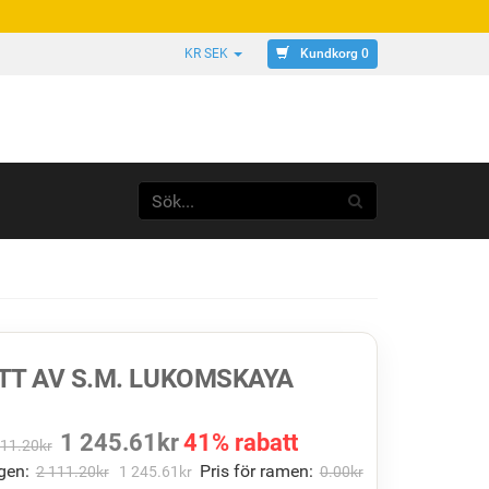
Kundkorg 0
KR SEK
TT AV S.M. LUKOMSKAYA
1 245.61
kr
41% rabatt
111.20
kr
gen:
Pris för ramen:
2 111.20
kr
1 245.61
kr
0.00
kr