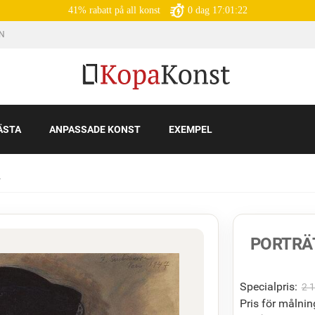
41% rabatt på all konst
0
dag
17:01:21
IN
ÄSTA
ANPASSADE KONST
EXEMPEL
A
PORTRÄ
Specialpris:
2 
Pris för målnin