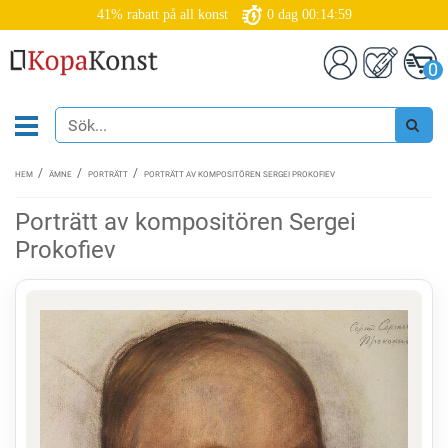
41% rabatt på all konst
0
dag
00:14:58
0
HEM
ÄMNE
PORTRÄTT
PORTRÄTT AV KOMPOSITÖREN SERGEI PROKOFIEV
Porträtt av kompositören Sergei
Prokofiev