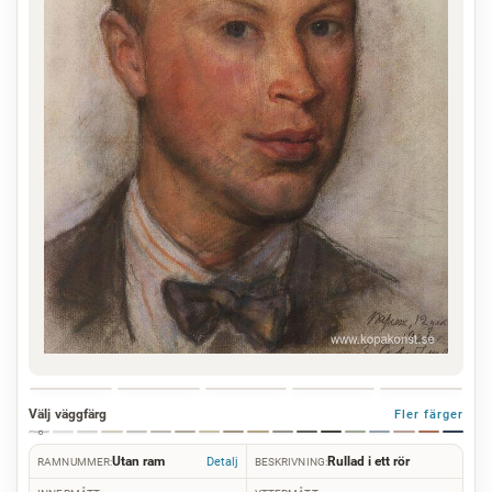
Välj väggfärg
Fler färger
Utan ram
Rullad i ett rör
Detalj
RAMNUMMER:
BESKRIVNING: