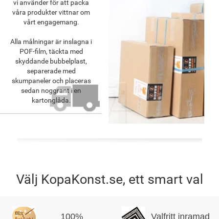
vi använder för att packa
våra produkter vittnar om
vårt engagemang.
Alla målningar är inslagna i
POF-film, täckta med
skyddande bubbelplast,
separerade med
skumpaneler och placeras
sedan noggrant i en
kartonglåda.
Välj KopaKonst.se, ett smart val
100%
Valfritt inramad