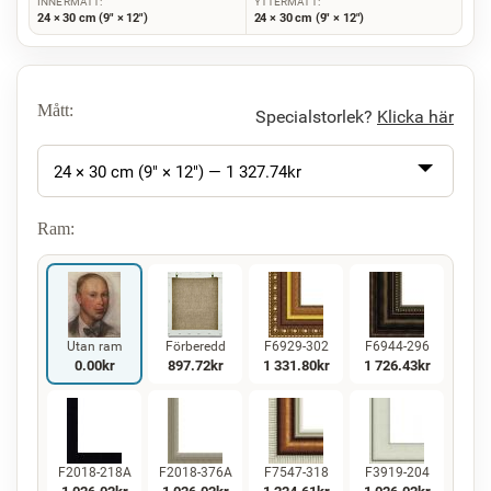
INNERMÅTT:
YTTERMÅTT:
24 × 30 cm (9" × 12")
24 × 30 cm (9" × 12")
Mått:
Specialstorlek?
Klicka här
24 × 30 cm (9" × 12") —
1 327.74
kr
Ram:
Utan ram
Förberedd
F6929-302
F6944-296
0.00
kr
897.72
kr
1 331.80
kr
1 726.43
kr
F2018-218A
F2018-376A
F7547-318
F3919-204