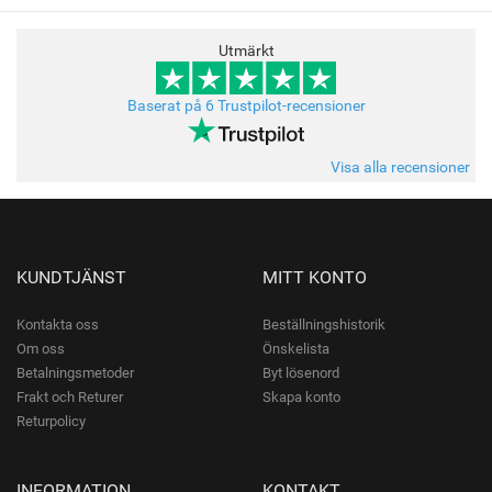
Utmärkt
Baserat på 6 Trustpilot-recensioner
Visa alla recensioner
KUNDTJÄNST
MITT KONTO
Kontakta oss
Beställningshistorik
Om oss
Önskelista
Betalningsmetoder
Byt lösenord
Frakt och Returer
Skapa konto
Returpolicy
INFORMATION
KONTAKT