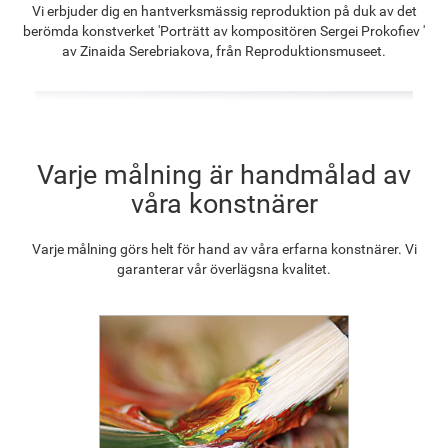
Vi erbjuder dig en hantverksmässig reproduktion på duk av det
1 326.69
kr
1 030.43
kr
1 485.61
kr
1 337.25
kr
berömda konstverket 'Porträtt av kompositören Sergei Prokofiev '
av Zinaida Serebriakova, från Reproduktionsmuseet.
F2833-204
1 223.34
kr
Varje målning är handmålad av
våra konstnärer
Varje målning görs helt för hand av våra erfarna konstnärer. Vi
garanterar vår överlägsna kvalitet.