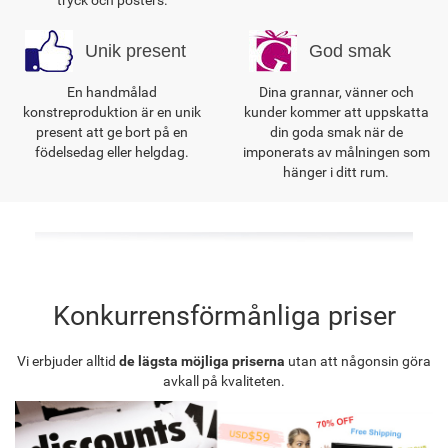
tryck och posters.
Unik present
God smak
En handmålad
Dina grannar, vänner och
konstreproduktion är en unik
kunder kommer att uppskatta
present att ge bort på en
din goda smak när de
födelsedag eller helgdag.
imponerats av målningen som
hänger i ditt rum.
Konkurrensförmånliga priser
Vi erbjuder alltid
de lägsta möjliga priserna
utan att någonsin göra
avkall på kvaliteten.