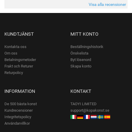
Visa alla recensioner
KUNDTJÄNST
MITT KONTO
Kontakta oss
Beställningshistorik
Om oss
Önskelista
Betalningsmetoder
Byt lösenord
Frakt och Returer
Skapa konto
Returpolicy
INFORMATION
KONTAKT
De 500 bästa konst
TAOYI LIMITED
Kundrecensioner
support@kopakonst.se
Integritetspolicy
Användarvillkor