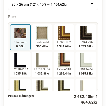
30 × 26 cm (12" × 10") —
1 464.62
kr
Ram:
Utan ram
Förberedd
F6929-302
F6944-296
0.00
kr
906.42
kr
1 344.67
kr
1 743.02
kr
F2018-218A
F2018-376A
F7547-318
F3919-204
1 035.88
kr
1 035.88
kr
1 236.44
kr
1 035.88
kr
Pris för målningen:
2 482.40
kr
1
F5130-234
F7547-220
F5429-258
F3013-236
1 494.08
kr
1 236.44
kr
1 494.08
kr
1 100.38
kr
464.62
kr