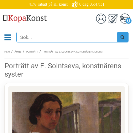
41% rabatt på all konst
0
dag
05:47:30
0
HEM
ÄMNE
PORTRÄTT
PORTRÄTT AV E. SOLNTSEVA, KONSTNÄRENS SYSTER
Porträtt av E. Solntseva, konstnärens
syster