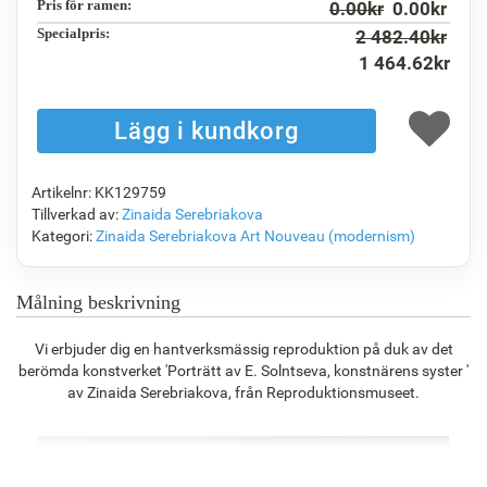
Pris för ramen:
0.00
kr
0.00
kr
Specialpris:
2 482.40
kr
1 464.62
kr
F1823-204
F8645-298
F6537-236
F7034-298
1 165.34
kr
1 942.19
kr
1 030.31
kr
1 444.20
kr
Artikelnr: KK129759
F7034-296
F6731-224
F6731-226
F4827-234
Tillverkad av:
Zinaida Serebriakova
1 444.20
kr
1 444.20
kr
1 444.20
kr
1 369.38
kr
Kategori:
Zinaida Serebriakova
Art Nouveau (modernism)
Målning beskrivning
F8645-296
F4613-236
F5130-204
F6035-220
Vi erbjuder dig en hantverksmässig reproduktion på duk av det
1 339.45
kr
1 040.29
kr
1 499.88
kr
1 350.12
kr
berömda konstverket 'Porträtt av E. Solntseva, konstnärens syster '
av Zinaida Serebriakova, från Reproduktionsmuseet.
F2833-204
1 235.05
kr