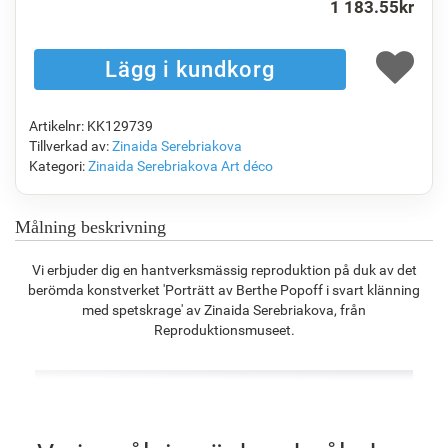
1 183.55
kr
F1823-204
F8645-298
F6537-236
F7034-298
1 104.20
kr
1 840.22
kr
976.26
kr
1 368.45
kr
Artikelnr: KK129739
F7034-296
F6731-224
F6731-226
F4827-234
Tillverkad av:
Zinaida Serebriakova
1 368.45
kr
1 368.45
kr
1 368.45
kr
1 297.46
kr
Kategori:
Zinaida Serebriakova
Art déco
Målning beskrivning
F8645-296
F4613-236
F5130-204
F6035-220
Vi erbjuder dig en hantverksmässig reproduktion på duk av det
1 269.16
kr
985.77
kr
1 421.12
kr
1 279.25
kr
berömda konstverket 'Porträtt av Berthe Popoff i svart klänning
med spetskrage' av Zinaida Serebriakova, från
Reproduktionsmuseet.
F2833-204
1 170.21
kr