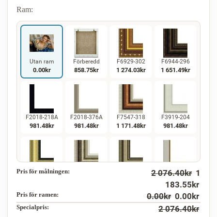
Ram:
Utan ram
Förberedd
F6929-302
F6944-296
0.00
kr
858.75
kr
1 274.03
kr
1 651.49
kr
F2018-218A
F2018-376A
F7547-318
F3919-204
981.48
kr
981.48
kr
1 171.48
kr
981.48
kr
Pris för målningen:
2 076.40
kr
1
F5130-234
F7547-220
F5429-258
F3013-236
1 415.55
kr
1 171.48
kr
1 415.55
kr
1 042.61
kr
183.55
kr
Pris för ramen:
0.00
kr
0.00
kr
Specialpris:
2 076.40
kr