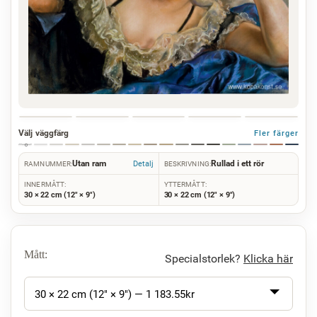
Välj väggfärg
Fler färger
Utan ram
Rullad i ett rör
Detalj
RAMNUMMER:
BESKRIVNING:
INNERMÅTT:
YTTERMÅTT:
30 × 22 cm (12" × 9")
30 × 22 cm (12" × 9")
Mått:
Specialstorlek?
Klicka här
30 × 22 cm (12" × 9") —
1 183.55
kr