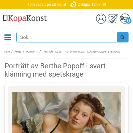
43% rabatt på all konst
2
dagar
11:07:39
0
HEM
ÄMNE
PORTRÄTT
PORTRÄTT AV BERTHE POPOFF I SVART KLÄNNING MED SPETSKRAGE
Porträtt av Berthe Popoff i svart
klänning med spetskrage