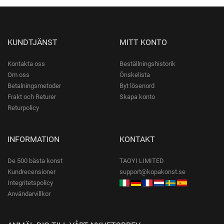
KUNDTJÄNST
MITT KONTO
Kontakta oss
Beställningshistorik
Om oss
Önskelista
Betalningsmetoder
Byt lösenord
Frakt och Returer
Skapa konto
Returpolicy
INFORMATION
KONTAKT
De 500 bästa konst
TAOYI LIMITED
Kundrecensioner
support@kopakonst.se
Integritetspolicy
Användarvillkor