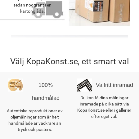
sedan noggrant i en
kartonglåda.
Välj KopaKonst.se, ett smart val
100%
Valfritt inramad
handmålad
Du kan få dina målningar
inramade på olika sätt via
KopaKonst.se eller i gallerier
Autentiska reproduktioner av
efter eget val.
oljemålningar som är helt
handmålade är vackrare än
tryck och posters.