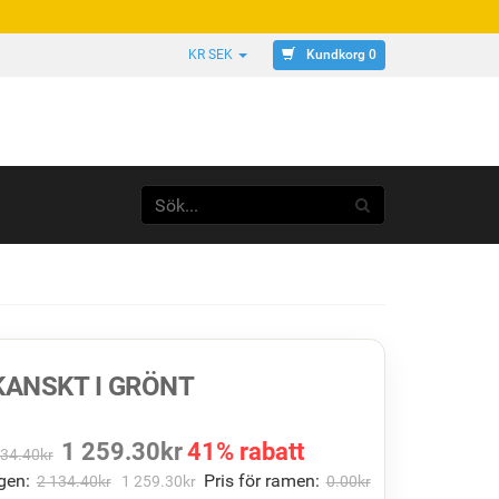
Kundkorg 0
KR SEK
ANSKT I GRÖNT
1 259.30
kr
41% rabatt
134.40
kr
gen:
Pris för ramen:
2 134.40
kr
1 259.30
kr
0.00
kr