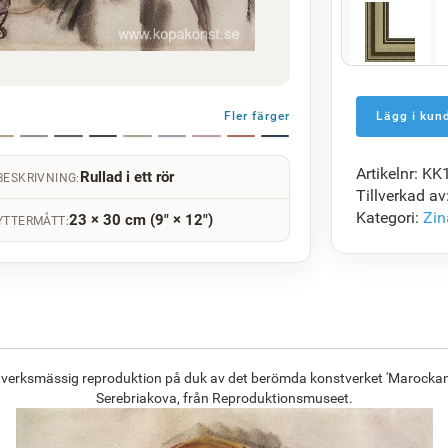
F5429-258
1 472.50
kr
Fler färger
Artikelnr: K
Rullad i ett rör
BESKRIVNING:
F7034-298
Tillverkad av
1 423.44
kr
Kategori:
Zin
23 × 30 cm (9" × 12")
YTTERMÅTT:
F8645-296
1 320.20
kr
ntverksmässig reproduktion på duk av det berömda konstverket 'Marockansk
Serebriakova, från Reproduktionsmuseet.