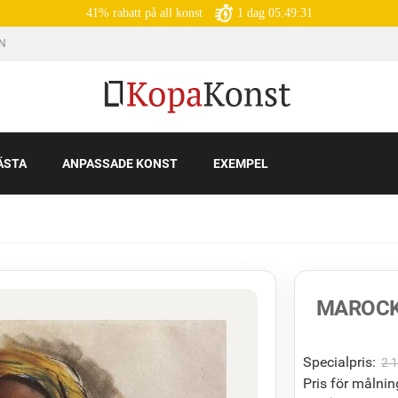
41% rabatt på all konst
1
dag
05:49:29
IN
ÄSTA
ANPASSADE KONST
EXEMPEL
MAROCK
Specialpris:
2 
Pris för målnin