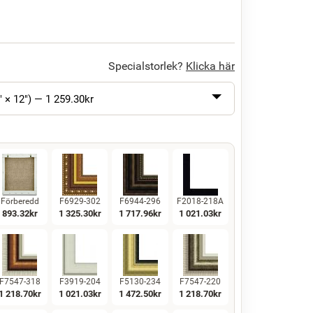
Specialstorlek?
Klicka här
" × 12") —
1 259.30
kr
Förberedd
F6929-302
F6944-296
F2018-218A
893.32
kr
1 325.30
kr
1 717.96
kr
1 021.03
kr
F7547-318
F3919-204
F5130-234
F7547-220
1 218.70
kr
1 021.03
kr
1 472.50
kr
1 218.70
kr