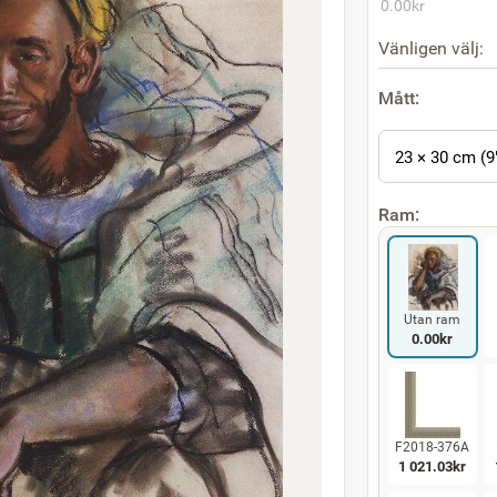
0.00
kr
Vänligen välj:
Mått:
23 × 30 cm (9
Ram:
Utan ram
0.00
kr
F2018-376A
1 021.03
kr