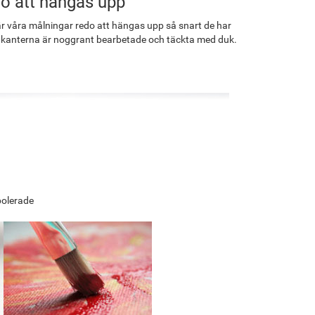
o att hängas upp
r våra målningar redo att hängas upp så snart de har
 kanterna är noggrant bearbetade och täckta med duk.
polerade