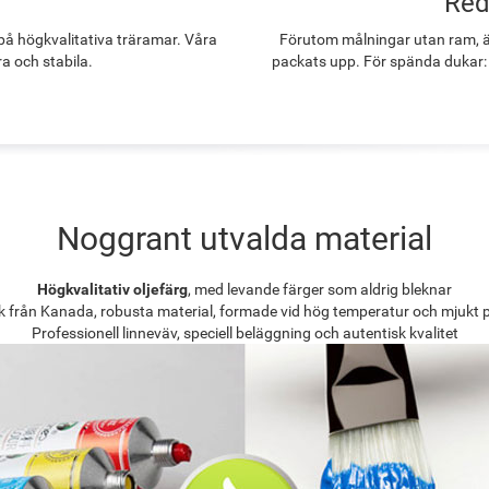
Red
å högkvalitativa träramar. Våra
Förutom målningar utan ram, ä
ra och stabila.
packats upp. För spända dukar:
Noggrant utvalda material
Högkvalitativ oljefärg
, med levande färger som aldrig bleknar
k från Kanada, robusta material, formade vid hög temperatur och mjukt 
Professionell linneväv, speciell beläggning och autentisk kvalitet