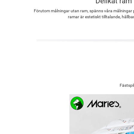
Delikat ram
Förutom målningar utan ram, spänns våra målningar p
ramar är estetiskt tilltalande, hållba
Fästspi