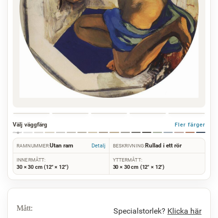
Välj väggfärg
Fler färger
Utan ram
Rullad i ett rör
Detalj
RAMNUMMER:
BESKRIVNING:
INNERMÅTT:
YTTERMÅTT:
30 × 30 cm (12" × 12")
30 × 30 cm (12" × 12")
Mått:
Specialstorlek?
Klicka här