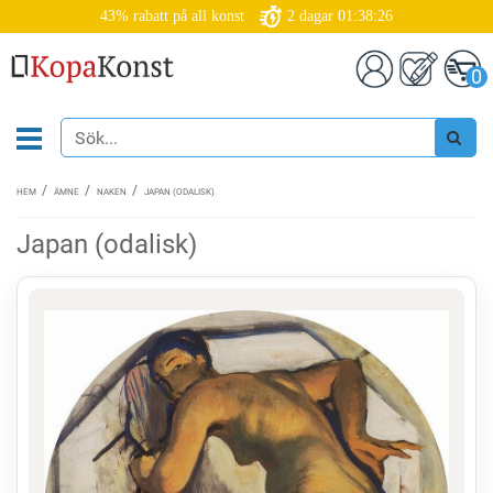
43% rabatt på all konst
2
dagar
01:38:26
0
HEM
ÄMNE
NAKEN
JAPAN (ODALISK)
Japan (odalisk)