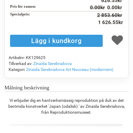
626.55
kr
Pris för ramen:
0.00
kr
0.00
kr
Specialpris:
2 853.60
kr
1 626.55
kr
F1823-204
F8645-298
F6537-236
F7034-298
1 146.78
kr
1 911.22
kr
1 013.96
kr
1 421.23
kr
Artikelnr: KK129625
F7034-296
F6731-224
F6731-226
F4827-234
Tillverkad av:
Zinaida Serebriakova
1 421.23
kr
1 421.23
kr
1 421.23
kr
1 347.57
kr
Kategori:
Zinaida Serebriakova
Art Nouveau (modernism)
Målning beskrivning
F8645-296
F4613-236
F5130-204
F6035-220
Vi erbjuder dig en hantverksmässig reproduktion på duk av det
1 318.11
kr
1 023.70
kr
1 475.98
kr
1 328.55
kr
berömda konstverket 'Japan (odalisk) ' av Zinaida Serebriakova,
från Reproduktionsmuseet.
F2833-204