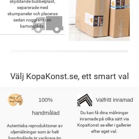
skyddande bubbelplast,
separerade med
skumpaneler och placeras
sedan noggrant i en
kartonglåda.
Välj KopaKonst.se, ett smart val
100%
Valfritt inramad
handmålad
Du kan få dina målningar
inramade på olika sätt via
KopaKonst.se eller i gallerier
Autentiska reproduktioner av
efter eget val.
oljemålningar som är helt
handmålade är vackrare än