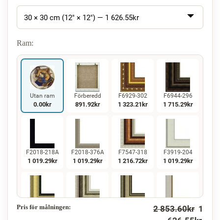
30 × 30 cm (12" × 12") —
1 626.55
kr
Ram:
Utan ram
Förberedd
F6929-302
F6944-296
0.00
kr
891.92
kr
1 323.21
kr
1 715.29
kr
F2018-218A
F2018-376A
F7547-318
F3919-204
1 019.29
kr
1 019.29
kr
1 216.72
kr
1 019.29
kr
Pris för målningen:
2 853.60
kr
1
F5130-234
F7547-220
F5429-258
F3013-236
1 470.18
kr
1 216.72
kr
1 470.18
kr
1 082.86
kr