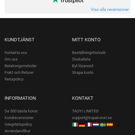
Visa alla recensioner
KUNDTJÄNST
MITT KONTO
Kontakta oss
Beställningshistorik
Om oss
Önskelista
Betalningsmetoder
Byt lösenord
Frakt och Returer
Skapa konto
Returpolicy
INFORMATION
KONTAKT
De 500 bästa konst
TAOYI LIMITED
Kundrecensioner
support@kopakonst.se
Integritetspolicy
Användarvillkor