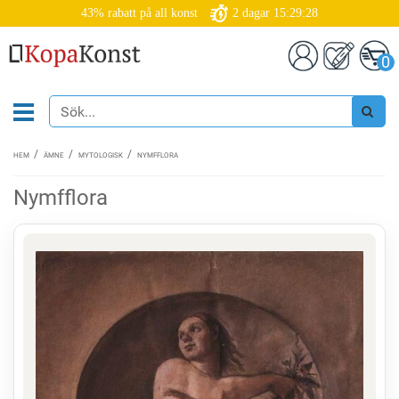
43% rabatt på all konst
2
dagar
15:29:28
0
HEM
ÄMNE
MYTOLOGISK
NYMFFLORA
Nymfflora