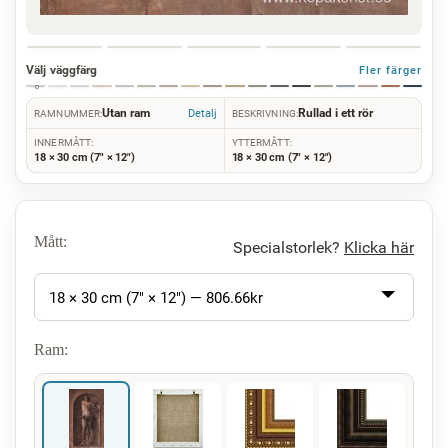
Välj väggfärg
Fler färger
Utan ram
Rullad i ett rör
Detalj
RAMNUMMER:
BESKRIVNING:
INNERMÅTT:
YTTERMÅTT:
18 × 30 cm (7" × 12")
18 × 30 cm (7" × 12")
Mått:
Specialstorlek?
Klicka här
18 × 30 cm (7" × 12") —
806.66
kr
Ram: