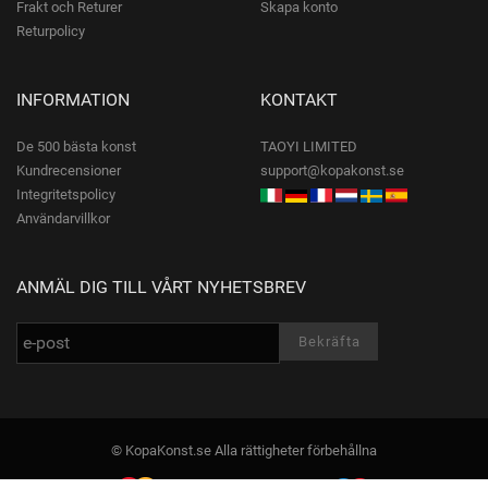
Frakt och Returer
Skapa konto
Returpolicy
INFORMATION
KONTAKT
De 500 bästa konst
TAOYI LIMITED
Kundrecensioner
support@kopakonst.se
Integritetspolicy
Användarvillkor
ANMÄL DIG TILL VÅRT NYHETSBREV
© KopaKonst.se Alla rättigheter förbehållna