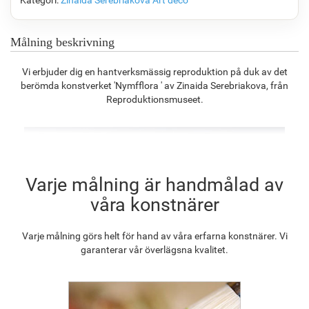
Kategori:
Zinaida Serebriakova
Art déco
F7034-296
F6731-224
F6731-226
F4827-234
1 340.50
kr
1 340.50
kr
1 340.50
kr
1 271.01
kr
Målning beskrivning
Vi erbjuder dig en hantverksmässig reproduktion på duk av det
berömda konstverket 'Nymfflora ' av Zinaida Serebriakova, från
F8645-296
F4613-236
F5130-204
F6035-220
Reproduktionsmuseet.
1 243.29
kr
965.58
kr
1 392.12
kr
1 253.15
kr
F2833-204
Varje målning är handmålad av
1 146.31
kr
våra konstnärer
Varje målning görs helt för hand av våra erfarna konstnärer. Vi
garanterar vår överlägsna kvalitet.