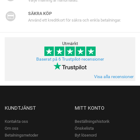
Varje målning är handmålad.
SÄKRA KÖP
Använd ett kreditkort för säkra och enkla betalningar.
Utmärkt
Baserat på 6 Trustpilot-recensioner
Visa alla recensioner
KUNDTJÄNST
MITT KONTO
Kontakta oss
Beställningshistorik
Om oss
Önskelista
Betalningsmetoder
Byt lösenord