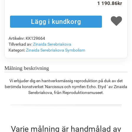
1 190.86
kr
F1823-204
F8645-298
F6537-236
F7034-298
1 159.77
kr
1 933.02
kr
1 025.44
kr
1 437.36
kr
Artikelnr: KK129664
F7034-296
F6731-224
F6731-226
F4827-234
Tillverkad av:
Zinaida Serebriakova
1 437.36
kr
1 437.36
kr
1 437.36
kr
1 362.88
kr
Kategori:
Zinaida Serebriakova
Symbolism
Målning beskrivning
F8645-296
F4613-236
F5130-204
F6035-220
Vi erbjuder dig en hantverksmässig reproduktion på duk av det
1 333.07
kr
1 035.42
kr
1 492.80
kr
1 343.74
kr
berömda konstverket 'Narcissus och nymfen Echo. Etyd ' av Zinaida
Serebriakova, från Reproduktionsmuseet.
F2833-204
1 229.25
kr
Varje målning är handmålad av