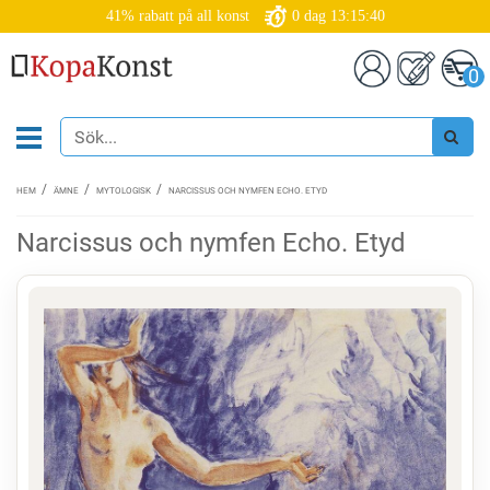
41% rabatt på all konst
0
dag
13:15:40
0
HEM
ÄMNE
MYTOLOGISK
NARCISSUS OCH NYMFEN ECHO. ETYD
Narcissus och nymfen Echo. Etyd