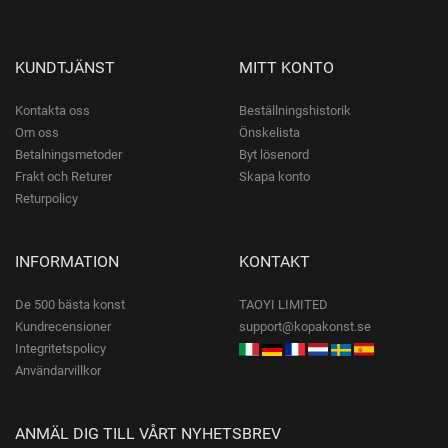
KUNDTJÄNST
MITT KONTO
Kontakta oss
Beställningshistorik
Om oss
Önskelista
Betalningsmetoder
Byt lösenord
Frakt och Returer
Skapa konto
Returpolicy
INFORMATION
KONTAKT
De 500 bästa konst
TAOYI LIMITED
Kundrecensioner
support@kopakonst.se
Integritetspolicy
Användarvillkor
ANMÄL DIG TILL VÅRT NYHETSBREV