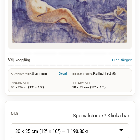
Välj väggfärg
Fler färger
Utan ram
Rullad i ett rör
Detalj
RAMNUMMER:
BESKRIVNING:
INNERMÅTT:
YTTERMÅTT:
30 × 25 cm (12" × 10")
30 × 25 cm (12" × 10")
Mått:
Specialstorlek?
Klicka här
30 × 25 cm (12" × 10") —
1 190.86
kr