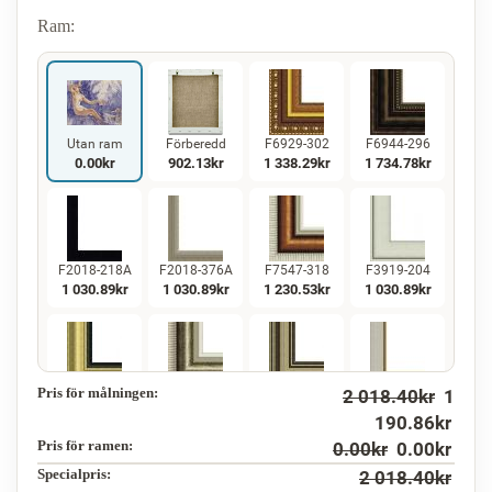
Ram:
Utan ram
Förberedd
F6929-302
F6944-296
0.00
kr
902.13
kr
1 338.29
kr
1 734.78
kr
F2018-218A
F2018-376A
F7547-318
F3919-204
1 030.89
kr
1 030.89
kr
1 230.53
kr
1 030.89
kr
Pris för målningen:
2 018.40
kr
1
F5130-234
F7547-220
F5429-258
F3013-236
1 486.89
kr
1 230.53
kr
1 486.89
kr
1 095.16
kr
190.86
kr
Pris för ramen:
0.00
kr
0.00
kr
Specialpris:
2 018.40
kr