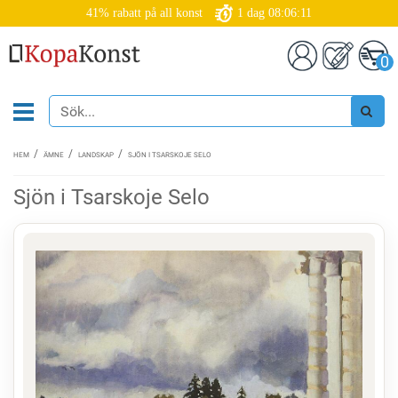
41% rabatt på all konst
1
dag
08:06:11
0
HEM
ÄMNE
LANDSKAP
SJÖN I TSARSKOJE SELO
Sjön i Tsarskoje Selo