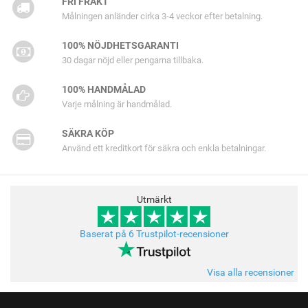
FRI FRAKT
Målningen anländer cirka 3-4 veckor efter betalning.
100% NÖJDHETSGARANTI
30 dagar nöjd eller pengarna tillbaka.
100% HANDMÅLAD
Varje målning är handmålad.
SÄKRA KÖP
Använd ett kreditkort för säkra och enkla betalningar.
Utmärkt
Baserat på 6 Trustpilot-recensioner
Visa alla recensioner