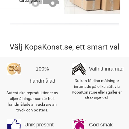
kartonglåda.
Välj KopaKonst.se, ett smart val
100%
Valfritt inramad
handmålad
Du kan få dina målningar
inramade på olika sätt via
KopaKonst.se eller i gallerier
Autentiska reproduktioner av
efter eget val.
oljemålningar som är helt
handmålade är vackrare än
tryck och posters.
Unik present
God smak