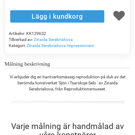
F1823-204
F8645-298
F6537-236
F7034-298
1 148.63
kr
1 914.35
kr
1 015.58
kr
1 423.44
kr
Artikelnr: KK129632
F7034-296
F6731-224
F6731-226
F4827-234
Tillverkad av:
Zinaida Serebriakova
1 423.44
kr
1 423.44
kr
1 423.44
kr
1 349.66
kr
Kategori:
Zinaida Serebriakova
Impressionism
Målning beskrivning
F8645-296
F4613-236
F5130-204
F6035-220
Vi erbjuder dig en hantverksmässig reproduktion på duk av det
1 320.20
kr
1 025.32
kr
1 478.30
kr
1 330.75
kr
berömda konstverket 'Sjön i Tsarskoje Selo ' av Zinaida
Serebriakova, från Reproduktionsmuseet.
F2833-204
1 217.30
kr
Varje målning är handmålad av
våra konstnärer