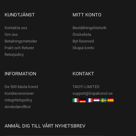
KUNDTJÄNST
MITT KONTO
Kontakta oss
Beställningshistorik
Om oss
Önskelista
Betalningsmetoder
Byt lösenord
Frakt och Returer
Skapa konto
Returpolicy
INFORMATION
KONTAKT
De 500 bästa konst
TAOYI LIMITED
Kundrecensioner
support@kopakonst.se
Integritetspolicy
Användarvillkor
ANMÄL DIG TILL VÅRT NYHETSBREV