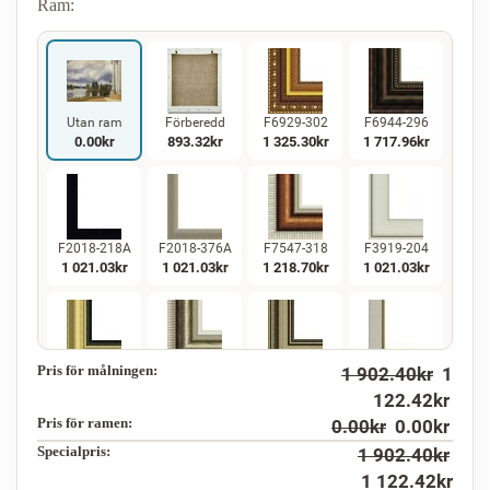
Ram:
Utan ram
Förberedd
F6929-302
F6944-296
0.00
kr
893.32
kr
1 325.30
kr
1 717.96
kr
F2018-218A
F2018-376A
F7547-318
F3919-204
1 021.03
kr
1 021.03
kr
1 218.70
kr
1 021.03
kr
Pris för målningen:
1 902.40
kr
1
F5130-234
F7547-220
F5429-258
F3013-236
1 472.50
kr
1 218.70
kr
1 472.50
kr
1 084.60
kr
122.42
kr
Pris för ramen:
0.00
kr
0.00
kr
Specialpris:
1 902.40
kr
1 122.42
kr