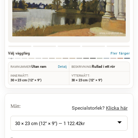
Välj väggfärg
Fler färger
Utan ram
Rullad i ett rör
Detalj
RAMNUMMER:
BESKRIVNING:
INNERMÅTT:
YTTERMÅTT:
30 × 23 cm (12" × 9")
30 × 23 cm (12" × 9")
Mått:
Specialstorlek?
Klicka här
30 × 23 cm (12" × 9") —
1 122.42
kr