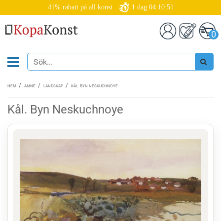
41% rabatt på all konst
1
dag
04:10:50
0
HEM
ÄMNE
LANDSKAP
KÅL. BYN NESKUCHNOYE
Kål. Byn Neskuchnoye