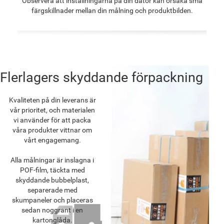
Observera att inställningarna på din dator kan orsaka små
färgskillnader mellan din målning och produktbilden.
Flerlagers skyddande förpackning
Kvaliteten på din leverans är
vår prioritet, och materialen
vi använder för att packa
våra produkter vittnar om
vårt engagemang.
Alla målningar är inslagna i
POF-film, täckta med
skyddande bubbelplast,
separerade med
skumpaneler och placeras
sedan noggrant i en
kartonglåda.