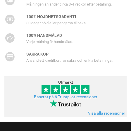
Målningen anländer cirka 3-4 veckor efter betalning.
100% NÖJDHETSGARANTI
30 dagar nöjd eller pengarna tillbaka.
100% HANDMÅLAD
Varje målning är handmålad.
SÄKRA KÖP
Använd ett kreditkort för säkra och enkla betalningar.
Utmärkt
Baserat på 6 Trustpilot-recensioner
Visa alla recensioner