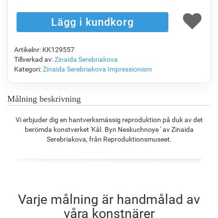
F1823-204
F8645-298
F6537-236
F7034-298
1 142.95
kr
1 904.84
kr
1 010.48
kr
1 416.48
kr
Artikelnr: KK129557
F7034-296
F6731-224
F6731-226
F4827-234
Tillverkad av:
Zinaida Serebriakova
1 416.48
kr
1 416.48
kr
1 416.48
kr
1 343.05
kr
Kategori:
Zinaida Serebriakova
Impressionism
Målning beskrivning
F8645-296
F4613-236
F5130-204
F6035-220
Vi erbjuder dig en hantverksmässig reproduktion på duk av det
1 313.70
kr
1 020.34
kr
1 471.00
kr
1 324.14
kr
berömda konstverket 'Kål. Byn Neskuchnoye ' av Zinaida
Serebriakova, från Reproduktionsmuseet.
F2833-204
1 211.27
kr
Varje målning är handmålad av
våra konstnärer