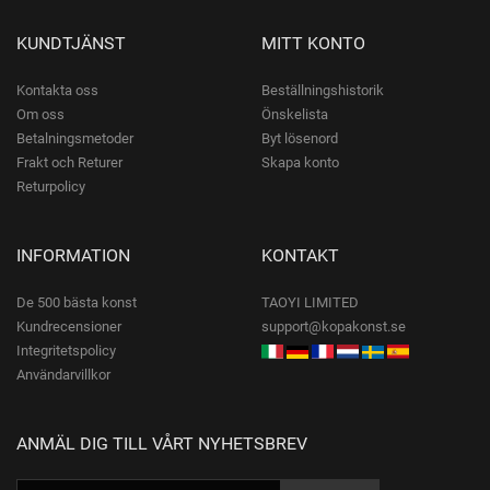
KUNDTJÄNST
MITT KONTO
Kontakta oss
Beställningshistorik
Om oss
Önskelista
Betalningsmetoder
Byt lösenord
Frakt och Returer
Skapa konto
Returpolicy
INFORMATION
KONTAKT
De 500 bästa konst
TAOYI LIMITED
Kundrecensioner
support@kopakonst.se
Integritetspolicy
Användarvillkor
ANMÄL DIG TILL VÅRT NYHETSBREV