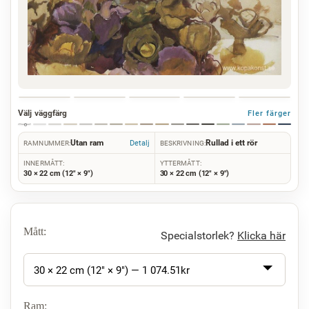
Välj väggfärg
Fler färger
Utan ram
Rullad i ett rör
Detalj
RAMNUMMER:
BESKRIVNING:
INNERMÅTT:
YTTERMÅTT:
30 × 22 cm (12" × 9")
30 × 22 cm (12" × 9")
Mått:
Specialstorlek?
Klicka här
30 × 22 cm (12" × 9") —
1 074.51
kr
Ram: