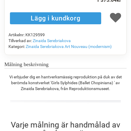
1 375.64
kr
F1823-204
F8645-298
F6537-236
F7034-298
1 154.20
kr
1 923.74
kr
1 020.57
kr
1 430.51
kr
Artikelnr: KK129599
F7034-296
F6731-224
F6731-226
F4827-234
Tillverkad av:
Zinaida Serebriakova
1 430.51
kr
1 430.51
kr
1 430.51
kr
1 356.27
kr
Kategori:
Zinaida Serebriakova
Art Nouveau (modernism)
Målning beskrivning
F8645-296
F4613-236
F5130-204
F6035-220
Vi erbjuder dig en hantverksmässig reproduktion på duk av det
1 326.69
kr
1 030.43
kr
1 485.61
kr
1 337.25
kr
berömda konstverket 'Girls Sylphides (Ballet Chopiniana) ' av
Zinaida Serebriakova, från Reproduktionsmuseet.
F2833-204
1 223.34
kr
Varje målning är handmålad av