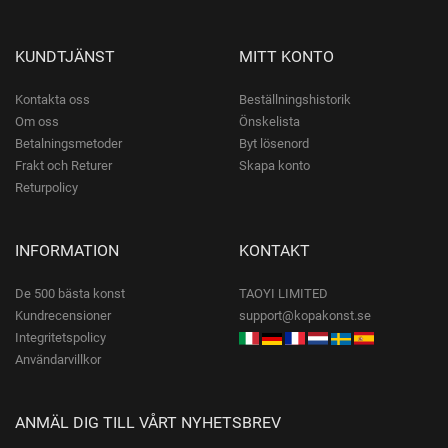
KUNDTJÄNST
MITT KONTO
Kontakta oss
Beställningshistorik
Om oss
Önskelista
Betalningsmetoder
Byt lösenord
Frakt och Returer
Skapa konto
Returpolicy
INFORMATION
KONTAKT
De 500 bästa konst
TAOYI LIMITED
Kundrecensioner
support@kopakonst.se
Integritetspolicy
Användarvillkor
ANMÄL DIG TILL VÅRT NYHETSBREV