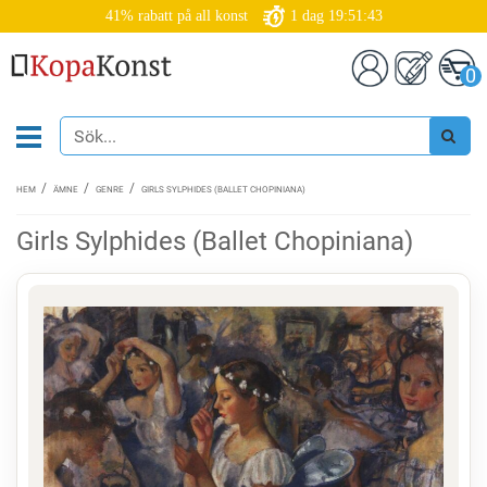
41% rabatt på all konst
1
dag
19:51:43
0
HEM
ÄMNE
GENRE
GIRLS SYLPHIDES (BALLET CHOPINIANA)
Girls Sylphides (Ballet Chopiniana)