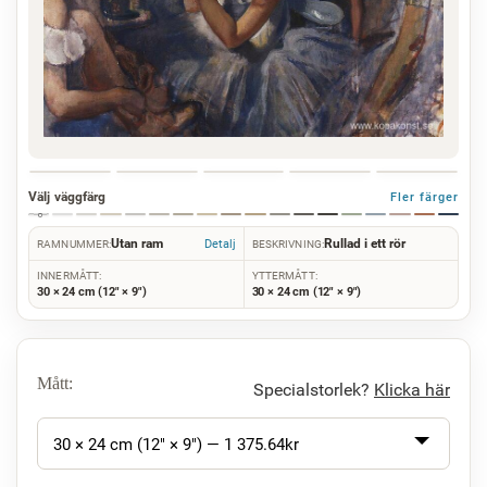
Välj väggfärg
Fler färger
Utan ram
Rullad i ett rör
Detalj
RAMNUMMER:
BESKRIVNING:
INNERMÅTT:
YTTERMÅTT:
30 × 24 cm (12" × 9")
30 × 24 cm (12" × 9")
Mått:
Specialstorlek?
Klicka här
30 × 24 cm (12" × 9") —
1 375.64
kr