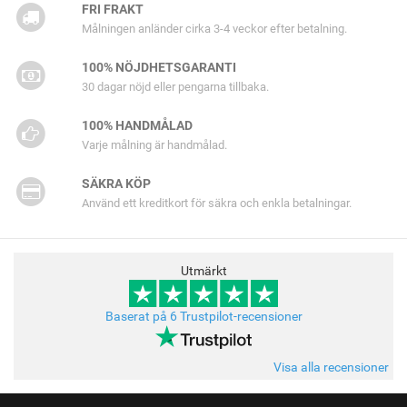
FRI FRAKT
Målningen anländer cirka 3-4 veckor efter betalning.
100% NÖJDHETSGARANTI
30 dagar nöjd eller pengarna tillbaka.
100% HANDMÅLAD
Varje målning är handmålad.
SÄKRA KÖP
Använd ett kreditkort för säkra och enkla betalningar.
Utmärkt
Baserat på 6 Trustpilot-recensioner
Visa alla recensioner