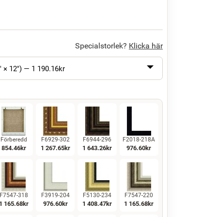
Specialstorlek?
Klicka här
" × 12") —
1 190.16
kr
Förberedd
F6929-302
F6944-296
F2018-218A
854.46
kr
1 267.65
kr
1 643.26
kr
976.60
kr
F7547-318
F3919-204
F5130-234
F7547-220
1 165.68
kr
976.60
kr
1 408.47
kr
1 165.68
kr