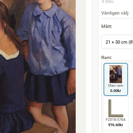
0.00
kr
Vänligen välj:
Mått:
21 × 30 cm (8
Ram:
Utan ram
0.00
kr
F2018-376A
976.60
kr