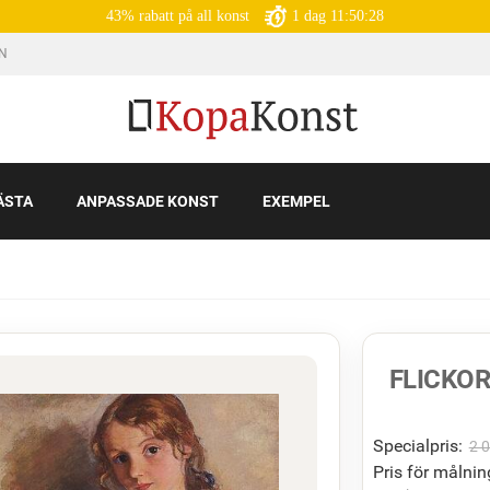
43% rabatt på all konst
1
dag
11:50:26
IN
ÄSTA
ANPASSADE KONST
EXEMPEL
FLICKOR
Specialpris:
2 
Pris för målnin