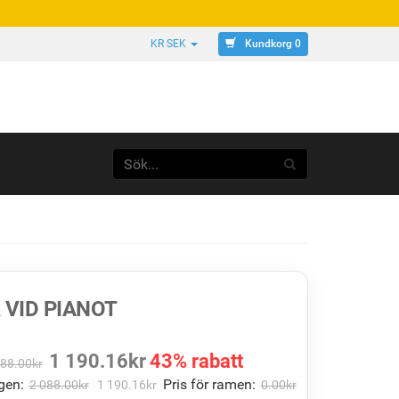
Kundkorg 0
KR SEK
 VID PIANOT
1 190.16
kr
43% rabatt
088.00
kr
gen:
Pris för ramen:
2 088.00
kr
1 190.16
kr
0.00
kr