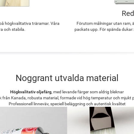
Red
å högkvalitativa träramar. Våra
Förutom målningar utan ram, ä
ra och stabila.
packats upp. För spända dukar:
Noggrant utvalda material
Högkvalitativ oljefärg
, med levande färger som aldrig bleknar
k från Kanada, robusta material, formade vid hög temperatur och mjukt 
Professionell linneväv, speciell beläggning och autentisk kvalitet