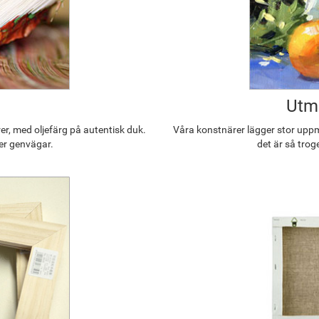
Utmä
r, med oljefärg på autentisk duk.
Våra konstnärer lägger stor uppmä
ler genvägar.
det är så trog