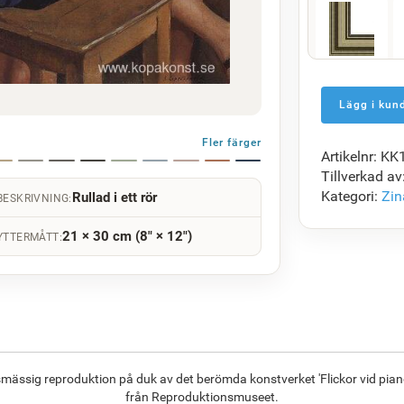
F5429-258
1 408.47
kr
Fler färger
Artikelnr: K
F7034-298
Tillverkad av
1 361.49
kr
Kategori:
Zin
Rullad i ett rör
BESKRIVNING:
21 × 30 cm (8" × 12")
YTTERMÅTT:
F8645-296
1 262.78
kr
smässig reproduktion på duk av det berömda konstverket 'Flickor vid piano
från Reproduktionsmuseet.